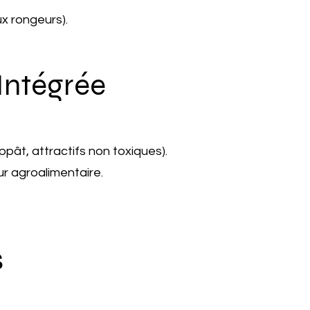
ux rongeurs).
 Intégrée
ppât, attractifs non toxiques).
ur agroalimentaire.
s